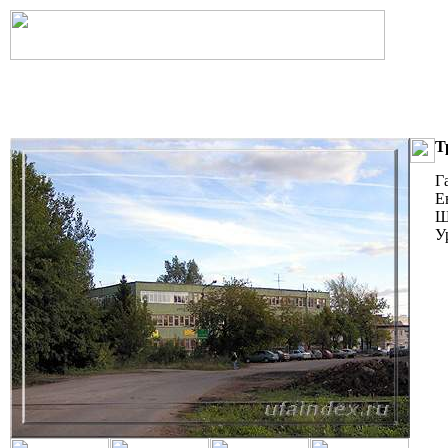
Т
Г
Е
Ш
У