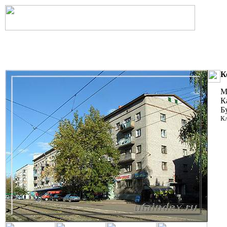
К
М
К
Б
К